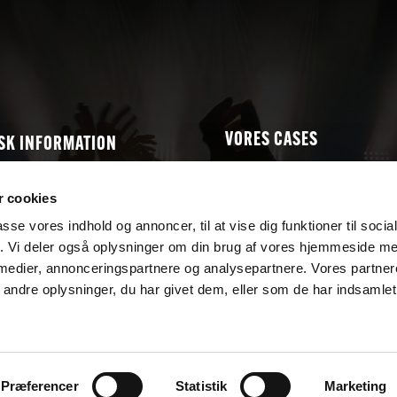
VORES CASES
SK INFORMATION
t
Skole OL
 cookies
AV & Lyd
ion
Foredrag
passe vores indhold og annoncer, til at vise dig funktioner til soci
P5
live
fik. Vi deler også oplysninger om din brug af vores hjemmeside m
 medier, annonceringspartnere og analysepartnere. Vores partne
ndre oplysninger, du har givet dem, eller som de har indsamlet 
Præferencer
Statistik
Marketing