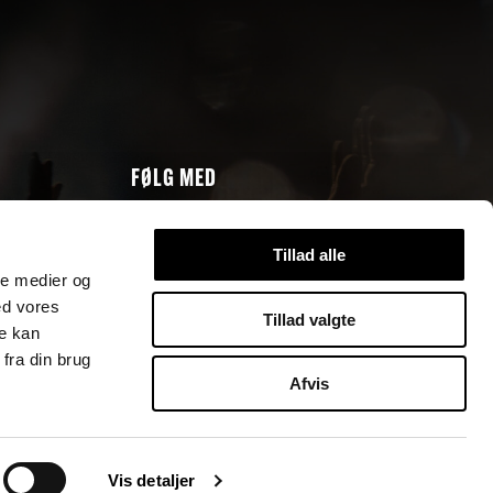
FØLG MED
Følg med og hold dig opdateret på
Kanonproduktions sociale kanaler.
Tillad alle
ale medier og
ed vores
Tillad valgte
re kan
fra din brug
Afvis
Vis detaljer