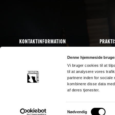
KONTAKTINFORMATION
PRAKTI
Kanon Produktion ApS
Køb Bille
Denne hjemmeside bruger
Booking
info@kanonproduktion.dk
Produkt
Vi bruger cookies til at til
+45 40 79 34 35
Kontakt
til at analysere vores tra
CVR nr. 26905486
partnere inden for sociale
Cookiepolitik
kombinere disse data med a
af deres tjenester.
Samtykkevalg
Nødvendig