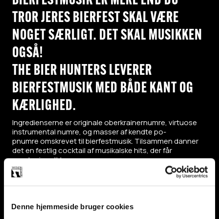
BIERFESTMUSIK ER MERE END DU
TROR JERES BIERFEST SKAL VÆRE
NOGET SÆRLIGT. DET SKAL MUSIKKEN
OGSÅ!
THE BIER HUNTERS LEVERER
BIERFESTMUSIK MED BÅDE KANT OG
KÆRLIGHED.
Ingredienserne er originale oberkrainernumre, virtuose
instrumental numre, og masser af kendte po-
pnumre omskrevet til bierfestmusik. Tilsammen danner
det en festlig cocktail af musikalske hits, der får
gæster i godt humør.
Alt fra Rasmus Seebach over Birthe Kjær til Meghan
Trainor er med stor ekspertise og respekt for originalen,
blevet omskrevet til bierfestmusik, og med The Bier
Hunters nyfortolkninger bliver selv den mest inkarnerede
popfan begejstret. Det hele leveres med nerve og energi,
Denne hjemmeside bruger cookies
som The Bier Hunters kærligt sparker ud over