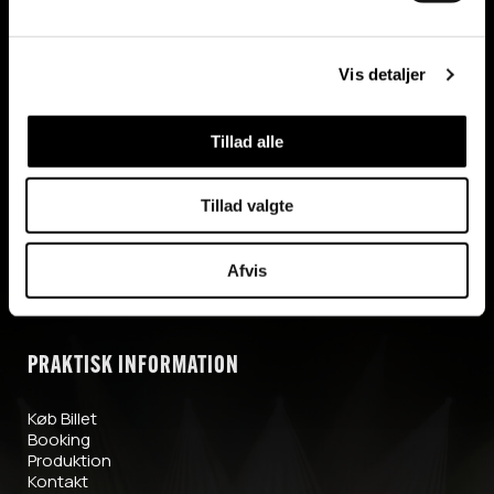
Vis detaljer
KONTAKTINFORMATION
Tillad alle
Kanon Produktion ApS
info@kanonproduktion.dk
+45 40 79 34 35
Tillad valgte
CVR nr. 26905486
Cookiepolitik
Afvis
PRAKTISK INFORMATION
Køb Billet
Booking
Produktion
Kontakt