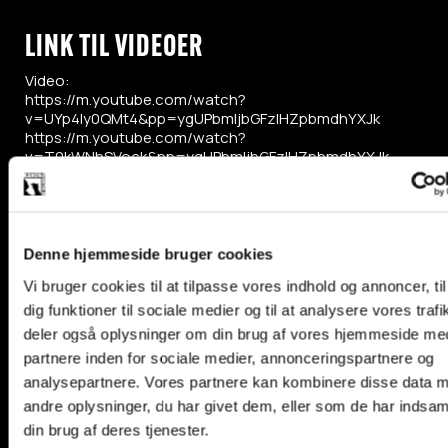
LINK TIL VIDEOER
Video:
https://m.youtube.com/watch?
v=UYp4Iy0QMt4&pp=ygUPbmljbGFzIHZpbmdhYXJk
https://m.youtube.com/watch?
v=T0kWNhSVock&pp=ygUPbmljbGFzIHZpbmdhYXJk
https://m.youtube.com/watch?
v=qMYpKmCxZwc&pp=ygUPbmljbGFzIHZpbmdhYXJk0gcJCbI
https://m.youtube.com/watch?
v=Gq0Moh3KpBw&pp=ygUPbmljbGFzIHZpbmdhYXJk
Denne hjemmeside bruger cookies
Vi bruger cookies til at tilpasse vores indhold og annoncer, til
dig funktioner til sociale medier og til at analysere vores trafi
deler også oplysninger om din brug af vores hjemmeside me
partnere inden for sociale medier, annonceringspartnere og
analysepartnere. Vores partnere kan kombinere disse data 
andre oplysninger, du har givet dem, eller som de har indsaml
din brug af deres tjenester.