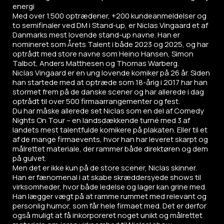
energi
Med over 1.500 optrædener, +200 kundeanmeldelser og
to semifinaler ved DM i Stand-up, er Niclas Vingaard et af
Danmarks mest lovende stand-up navne. Han er
nomineret som Årets Talent i både 2023 og 2025, og har
optrådt med store navne som Heino Hansen, Simon
Talbot, Anders Matthesen og Thomas Warberg.
Niclas Vingaard er en ung lovende komiker på 26 år. Siden
han startede med at optræde som 18-årig i 2017 har han
stormet frem på de danske scener og har allerede i dag
optrådt til over 500 firmaarrangementer og fest.
Du har måske allerede set Niclas som en del af Comedy
Nights On Tour – en landsdækkende turné med 3 af
landets mest talentfulde komikere på plakaten. Eller til et
af de mange firmaevents, hvor han har leveret skarpt og
målrettet materiale, der rammer både direktøren og dem
på gulvet.
Men det er ikke kun på de store scener, Niclas skinner.
Han er fænomenal i at skabe skræddersyede shows til
virksomheder, hvor både ledelse og lager kan grine med.
Han lægger vægt på at ramme rummet med relevant og
personlig humor, som får hele firmaet med. Det er derfor
også muligt at få inkorporeret noget unikt og målrettet