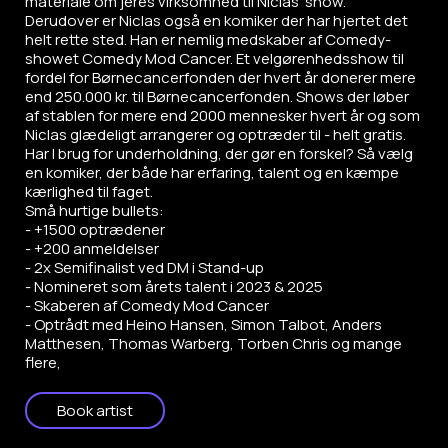
materiale om jeres virksomhed til Niclas' show.
Derudover er Niclas også en komiker der har hjertet det
helt rette sted. Han er nemlig medskaber af Comedy-
showet Comedy Mod Cancer. Et velgørenhedsshow til
fordel for Børnecancerfonden der hvert år donerer mere
end 250.000 kr. til Børnecancerfonden. Shows der løber
af stablen for mere end 2000 mennesker hvert år og som
Niclas glædeligt arrangerer og optræder til - helt gratis.
Har I brug for underholdning, der gør en forskel? Så vælg
en komiker, der både har erfaring, talent og en kæmpe
kærlighed til faget.
Små hurtige bullets:
- +1500 optrædener
- +200 anmeldelser
- 2x Semifinalist ved DM i Stand-up
- Nomineret som årets talent i 2023 & 2025
- Skaberen af Comedy Mod Cancer
- Optrådt med Heino Hansen, Simon Talbot, Anders
Matthesen, Thomas Warberg, Torben Chris og mange
flere,
Book artist