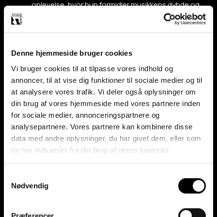
oplevelse, hvor hun formidler musikkens dybde og
følelser på en måde, som kun få kan.
Vil du opleve Lene Siel live, lige der hvor du er, i hele
Danmark ?
Denne hjemmeside bruger cookies
Vi bruger cookies til at tilpasse vores indhold og
annoncer, til at vise dig funktioner til sociale medier og til
Book artist
at analysere vores trafik. Vi deler også oplysninger om
din brug af vores hjemmeside med vores partnere inden
for sociale medier, annonceringspartnere og
analysepartnere. Vores partnere kan kombinere disse
KONTAKT
data med andre oplysninger, du har givet dem, eller som
de har indsamlet fra din brug af deres tjenester.
Samtykkevalg
Nødvendig
Præferencer