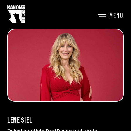
MENU
LENE SIEL
Oplev Lene Siel – En af Danmarks Største