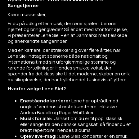
Sangstjerner
Kære musikelsker,
Er du på udkig efter musik, der rører sjælen, berører
hjertet og bringer glæde? Så er det med stor fornøjelse,
vi præsenterer Lene Siel – en af Danmarks mest elskede
og anerkendte sangerinder.
Med en karriere, der strækker sig over flere årtier, har
Lene Siel indtaget scenerne både nationalt og
internationalt med sin uforglemmelige stemme og
rørende fortolkninger. Hendes smukke vokal, der
spænder fra det klassiske til det moderne, skaber en unik
musikoplevelse, der har tryllebundet tusindvis af lyttere.
Hvorfor vælge Lene Siel?
Enestående karriere:
Lene har optrådt med
nogle af verdens største kunstnere, inklusive
Andrea Bocelli og Roger Whittaker.
Musik for alle:
Uanset om du er til pop, klassisk
eller sange fra den danske sangskat, så finder du et
bredt repertoire i hendes albums.
Oplev live-magi:
Lene Siels koncerter er en smuk